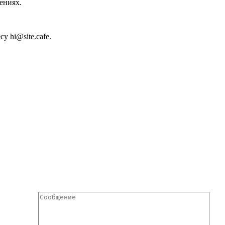
ениях.
есу
hi@site.cafe
.